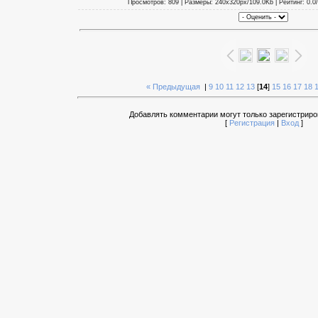
Просмотров: 809 | Размеры: 240x320px/109.0Kb | Рейтинг: 0.0/
« Предыдущая
|
9
10
11
12
13
[
14
]
15
16
17
18
Добавлять комментарии могут только зарегистриро
[
Регистрация
|
Вход
]