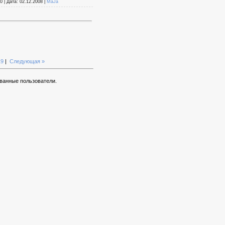
0 | Дата: 02.12.2008 |
MaJa
19
|
Следующая »
ванные пользователи.