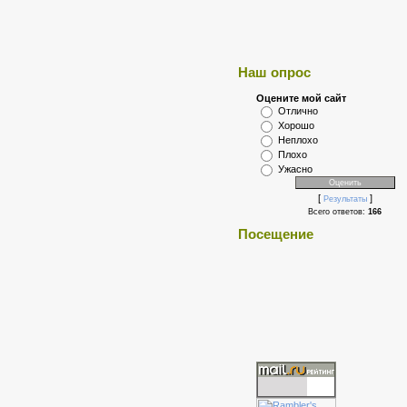
Наш опрос
Оцените мой сайт
Отлично
Хорошо
Неплохо
Плохо
Ужасно
[
]
Результаты
Всего ответов:
166
Посещение