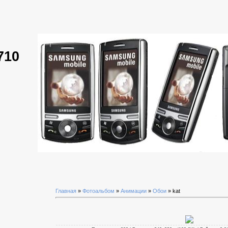
710
Главная
»
Фотоальбом
»
Анимации
»
Обои
» kat