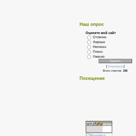
Наш опрос
Оцените мой сайт
Отлично
Хорошо
Неплохо
Плохо
Ужасно
[
]
Результаты
Всего ответов:
166
Посещение