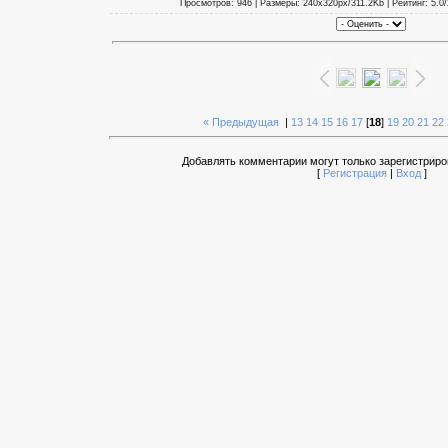
Просмотров: 946 | Размеры: 240x320px/311.2Kb | Рейтинг: 5.0/2
« Предыдущая
|
13
14
15
16
17
[
18
]
19
20
21
22
Добавлять комментарии могут только зарегистриро
[
Регистрация
|
Вход
]