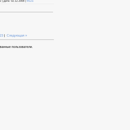
 | Дата: 02.12.2008 |
MaJa
23
|
Следующая »
ванные пользователи.