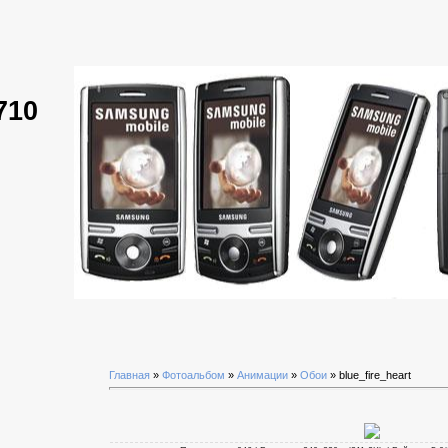
710
Главная
»
Фотоальбом
»
Анимации
»
Обои
» blue_fire_heart