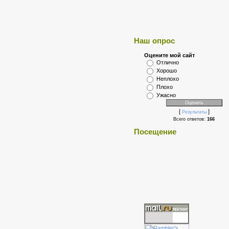
Наш опрос
Оцените мой сайт
Отлично
Хорошо
Неплохо
Плохо
Ужасно
[
]
Результаты
Всего ответов:
166
Посещение