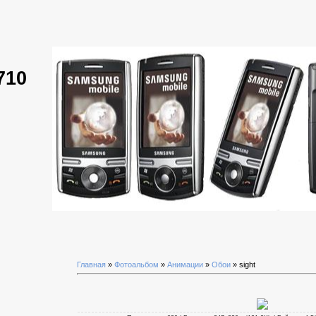
710
Главная
»
Фотоальбом
»
Анимации
»
Обои
» sight