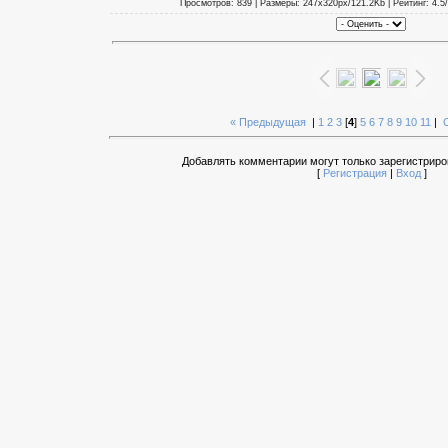
Просмотров: 839 | Размеры: 247x320px/121.2Kb | Рейтинг: 4.5/
« Предыдущая
|
1
2
3
[
4
]
5
6
7
8
9
10
11
|
Добавлять комментарии могут только зарегистриро
[
Регистрация
|
Вход
]