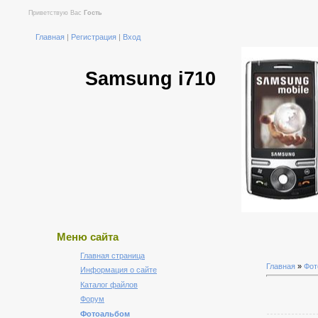
Приветствую Вас
Гость
Главная
|
Регистрация
|
Вход
Samsung i710
Меню сайта
Главная страница
Главная
»
Фот
Информация о сайте
Каталог файлов
Форум
Фотоальбом