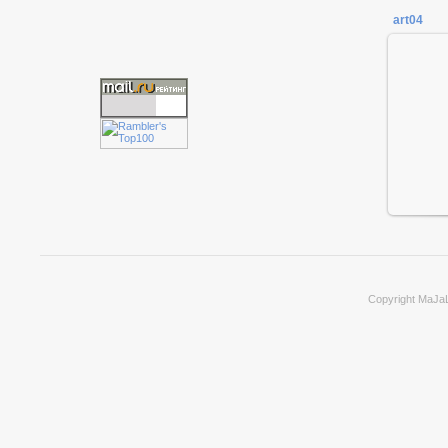
art04
Copyright MaJa