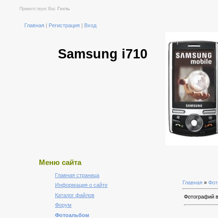
Приветствую Вас
Гость
Главная
|
Регистрация
|
Вход
Samsung i710
Меню сайта
Главная страница
Главная
»
Фот
Информация о сайте
Каталог файлов
Фотографий 
Форум
Фотоальбом