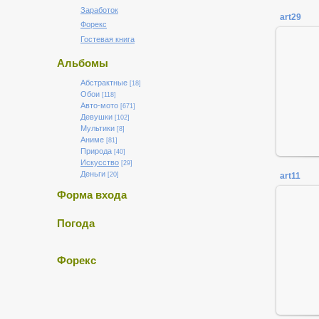
Заработок
art29
Форекс
Гостевая книга
Альбомы
Абстрактные
[18]
Обои
[118]
Авто-мото
[671]
Девушки
[102]
Мультики
[8]
Аниме
[81]
Природа
[40]
Искусство
[29]
Деньги
art11
[20]
Форма входа
Погода
Форекс