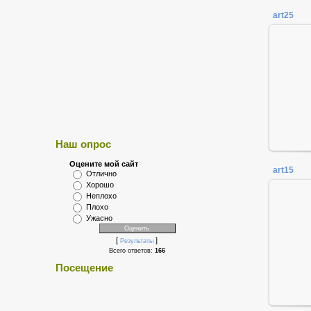
art25
Наш опрос
Оцените мой сайт
art15
Отлично
Хорошо
Неплохо
Плохо
Ужасно
[
]
Результаты
Всего ответов:
166
Посещение