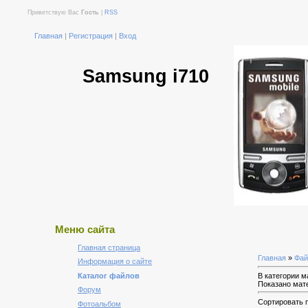
Приветствую Вас
Гость
|
RSS
Главная
|
Регистрация
|
Вход
Samsung i710
Меню сайта
Главная страница
Главная
»
Фа
Информация о сайте
Каталог файлов
В категории 
Показано мат
Форум
Сортировать 
Фотоальбом