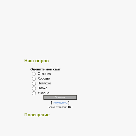
Наш опрос
Оцените мой сайт
Отлично
Хорошо
Неплохо
Плохо
Ужасно
[
]
Результаты
Всего ответов:
166
Посещение