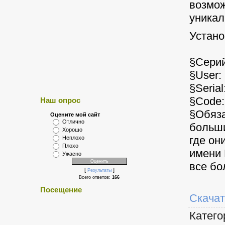
возмо
уникал
Устано
§Сери
§User:
§Seria
§Code
Наш опрос
§Обяз
Оцените мой сайт
Отлично
больш
Хорошо
где он
Неплохо
Плохо
имени 
Ужасно
все б
[
]
Результаты
Всего ответов:
166
Посещение
Скачат
Катего