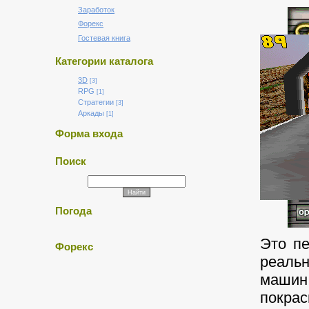
Заработок
Форекс
Гостевая книга
Категории каталога
3D
[3]
RPG
[1]
Стратегии
[3]
Аркады
[1]
Форма входа
Поиск
Погода
Это п
Форекс
реаль
машин
покра