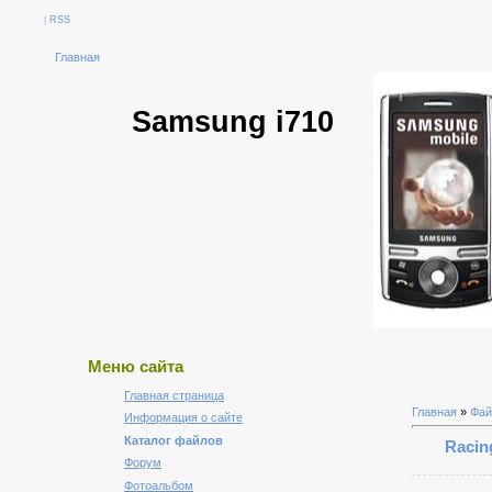
|
RSS
Главная
Samsung i710
Меню сайта
Главная страница
Главная
»
Фа
Информация о сайте
Каталог файлов
Racin
Форум
Фотоальбом