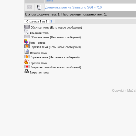
Тема
Динамика цен на Samsung SGH-i710
В этом форуме тем:
1
. На странице показано тем:
1
.
1
Страница
1
из
1
Обычная тема (Есть новые сообщения)
Обычная тема
Обычная тема (Нет новых сообщений)
Тема - опрос
Горячая тема (Есть новые сообщения)
Важная тема
Горячая тема (Нет новых сообщений)
Горячая тема
Закрытая тема (Нет новых сообщений)
Закрытая тема
Copyright MaJa