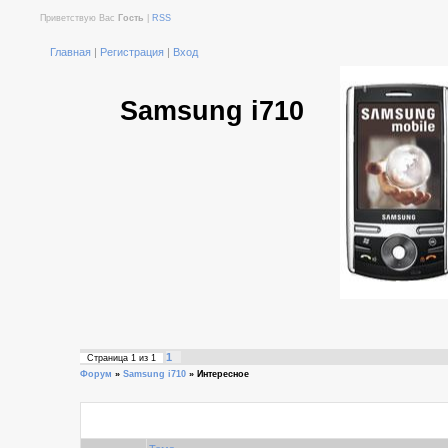
Приветствую Вас
Гость
|
RSS
Главная
|
Регистрация
|
Вход
Samsung i710
1
Страница
1
из
1
Форум
»
Samsung i710
»
Интересное